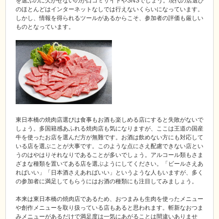
を選ぶのに欠かせないのが口コミサイトやSNSでしょう。現代の店選び
のほとんどはインターネットなしでは行えないくらいになっています。
しかし、情報を得られるツールがあるからこそ、参加者の評価も厳しい
ものとなっています。
東日本橋の焼肉店選びは食事もお酒も楽しめる店にすると失敗がないで
しょう。多国籍感あふれる焼肉店も気になりますが、ここは王道の国産
牛を使ったお店を選んだ方が無難です。お酒は飲めない方にも対応して
いる店を選ぶことが大事です。このような点にさえ配慮できない店とい
うのはやはりそれなりであることが多いでしょう。アルコール類もさま
ざまな種類を置いてある店を選ぶようにしてください。「ビールさえあ
ればいい」「日本酒さえあればいい」というような人もいますが、多く
の参加者に満足してもらうにはお酒の種類にも注目してみましょう。
本来は東日本橋の焼肉店であるため、おつまみも生肉を使ったメニュー
や創作メニューを取り扱っている店もあると思われます。斬新なおつま
みメニューがあるだけで満足度は一気にあがることは間違いありませ