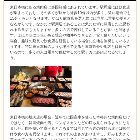
東日本橋にある焼肉店は多国籍感にあふれています。駅周辺には飲食店
が集まっており、その多くが駅から徒歩10分以内が多く、遠い場合でも
15分くらいとなります。やはり飲食店を選ぶ際には立地は重要な要素と
なるからです。なかには駅周辺であることは気にせずに開店したと思わ
れる飲食店もありますが、多くの店で苦戦していることが多いと聞きま
す。よほど味に自信がある場合や物件をできるだけ安く借りたいという
場合、趣味の延長で飲食店を経営している場合に立地を無視しているよ
うです。特に東日本橋のような場所であると東京郊外や地方とは違って
いるので、多くの人は電車で移動するので駅チカは必須となるでしょ
う。
東日本橋の焼肉店の場合、近年では国産牛を使った本格的な焼肉店だけ
ではなく、韓国焼肉の店、ジンギスカンなどの店も見られるようになり
ました。肉を焼いて食べるところまでは同じでも肉の種類も違えば味付
けや食べ方も異なります。それぞれのよさがありますし、好みも大きく
変わってくるものです。いずれにしても、これまでは身近ではなかった