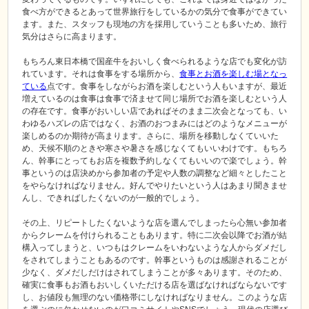
食べ方ができるとあって世界旅行をしているかの気分で食事ができてい
ます。また、スタッフも現地の方を採用していうことも多いため、旅行
気分はさらに高まります。
もちろん東日本橋で国産牛をおいしく食べられるような店でも変化が訪
れています。それは食事をする場所から、
食事とお酒を楽しむ場となっ
ている
点です。食事をしながらお酒を楽しむという人もいますが、最近
増えているのは食事は食事で済ませて同じ場所でお酒を楽しむという人
の存在です。食事がおいしい店であればそのまま二次会となっても、い
わゆるハズレの店ではなく、お酒のおつまみにはどのようなメニューが
楽しめるのか期待が高まります。さらに、場所を移動しなくていいた
め、天候不順のときや寒さや暑さを感じなくてもいいわけです。もちろ
ん、幹事にとってもお店を複数予約しなくてもいいので楽でしょう。幹
事というのは店決めから参加者の予定や人数の調整など細々としたこと
をやらなければなりません。好んでやりたいという人はあまり聞きませ
んし、できればしたくないのが一般的でしょう。
その上、リピートしたくないような店を選んでしまったら心無い参加者
からクレームを付けられることもあります。特に二次会以降でお酒が結
構入ってしまうと、いつもはクレームをいわないような人からダメだし
をされてしまうこともあるのです。幹事というものは感謝されることが
少なく、ダメだしだけはされてしまうことが多々あります。そのため、
確実に食事もお酒もおいしくいただける店を選ばなければならないです
し、お値段も無理のない価格帯にしなければなりません。このような店